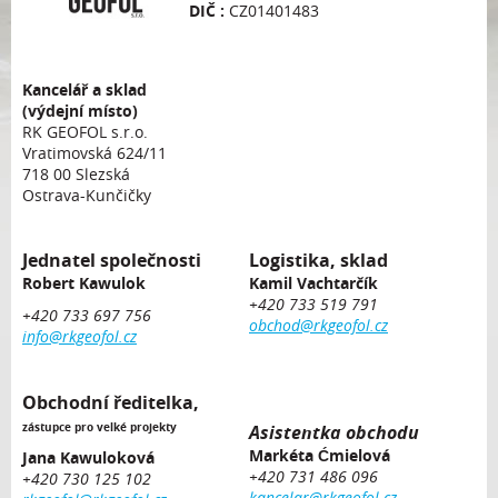
DIČ :
CZ01401483
Kancelář a sklad
(výdejní místo)
RK GEOFOL s.r.o.
Vratimovská 624/11
718 00 Slezská
Ostrava-Kunčičky
Jednatel společnosti
Logistika, sklad
Robert Kawulok
Kamil Vachtarčík
+420 733 519 791
+420 733 697 756
obchod@rkgeofol.cz
info@rkgeofol.cz
Obchodní ředitelka,
zástupce pro velké projekty
Asistentka obchodu
Markéta Ćmielová
Jana Kawuloková
+420 731 486 096
+420 730 125 102
kancelar@rkgeofol.cz