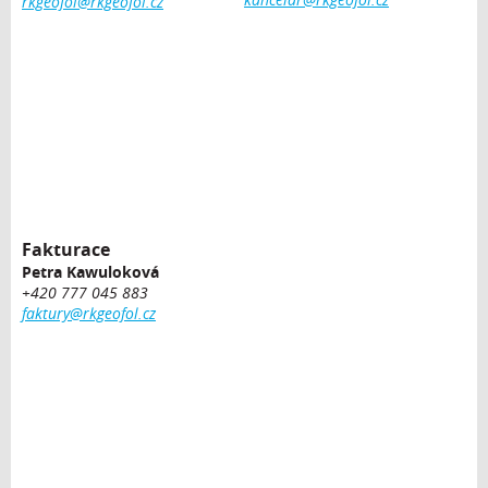
rkgeofol@rkgeofol.cz
Fakturace
Petra Kawuloková
+420 777 045 883
faktury@rkgeofol.cz