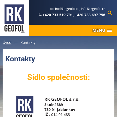
obchod@rkgeofol.cz
,
info@rkgeofol.cz
+420 733 519 791
,
+420 733 697 756
MENU
Úvod
—
Kontakty
Kontakty
Sídlo společnosti:
RK GEOFOL s.r.o.
Školní 389
739 91 Jablunkov
IČ :
014 01 483