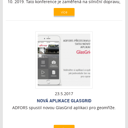
10. 2019. Tato konference je zaměřená na silniční dopravu,
značení a dopravní bezpečnost silničního provozu. Využili
více
jsme možnost představit na konferenci naše geomříže pro
oddálení vzniku trhlin v asfaltových vozovkách zajišťující
nejen úspory budoucích investic do údržby, ale také
bezpečnější sjízdnost vozovek.
23.5.2017
NOVÁ APLIKACE GLASGRID
ADFORS spustil novou GlasGrid aplikaci pro geomříže.