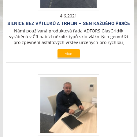
4.6.2021
SILNICE BEZ VÝTLUKŮ A TRHLIN – SEN KAŽDÉHO ŘIDIČE
Námi používaná produktová řada ADFORS GlasGrid®
vyráběná v ČR nabízí několik typů sklo-vláknitých geomříží
pro zpevnění asfaltových vrstev určených pro rychlou,
snadnou a efektivní pokládku. Geomříže lze použít jak pro
více
výztuž velkých ploch, tak i pro lokální opravy trhlin.