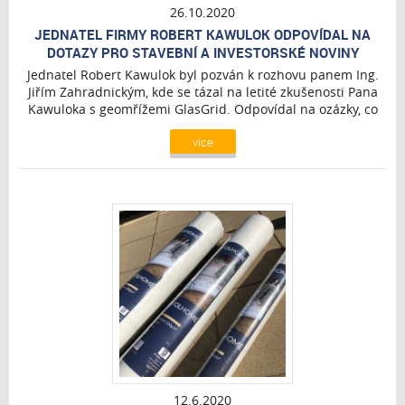
26.10.2020
JEDNATEL FIRMY ROBERT KAWULOK ODPOVÍDAL NA
DOTAZY PRO STAVEBNÍ A INVESTORSKÉ NOVINY
Jednatel Robert Kawulok byl pozván k rozhovu panem Ing.
Jiřím Zahradnickým, kde se tázal na letité zkušenosti Pana
Kawuloka s geomřížemi GlasGrid. Odpovídal na ozázky, co
ovlivňuje vznik trhlin na silnicích a jak jim předejít.
více
12.6.2020