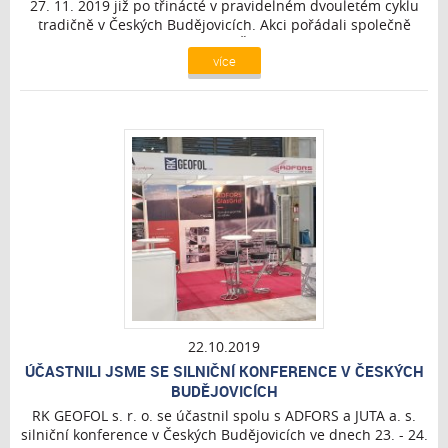
27. 11. 2019 již po třinácté v pravidelném dvouletém cyklu
tradičně v Českých Budějovicích. Akci pořádali společně
Sdružení pro výstavbu silnic a Česká silniční společnost –
více
sekce Asfaltové vozovky. Účast na konferenci byla rekordní,
zúčastnilo se 649 odborníků. Spolu s vystavovateli bylo
registrováno celkem 720 účastníků a RK GEOFOL s. r. o.
spolu s ADFROS patřili mezi ně.
22.10.2019
ÚČASTNILI JSME SE SILNIČNÍ KONFERENCE V ČESKÝCH
BUDĚJOVICÍCH
RK GEOFOL s. r. o. se účastnil spolu s ADFORS a JUTA a. s.
silniční konference v Českých Budějovicích ve dnech 23. - 24.