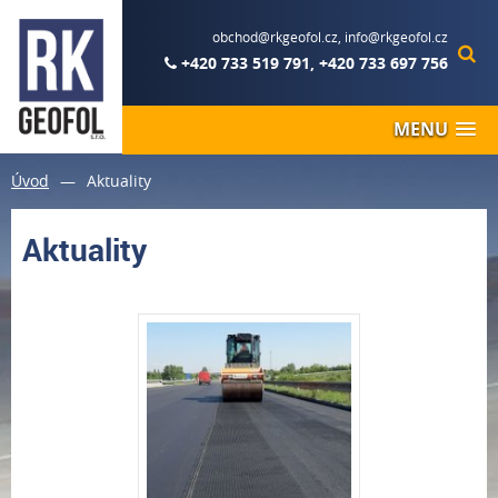
obchod@rkgeofol.cz
,
info@rkgeofol.cz
+420 733 519 791
,
+420 733 697 756
MENU
Úvod
—
Aktuality
Aktuality