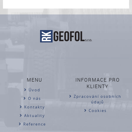
MENU
INFORMACE PRO
KLIENTY
Úvod
Zpracování osobních
O nás
údajů
Kontakty
Cookies
Aktuality
Reference