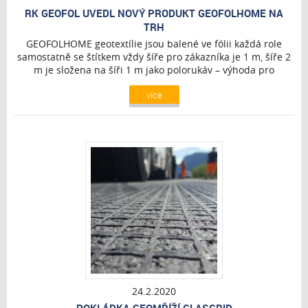
RK GEOFOL UVEDL NOVÝ PRODUKT GEOFOLHOME NA
TRH
GEOFOLHOME geotextílie jsou balené ve fólii každá role
samostatně se štítkem vždy šíře pro zákazníka je 1 m, šíře 2
m je složena na šíři 1 m jako polorukáv – výhoda pro
zákazníka při přepravě. &nbs ...
více
24.2.2020