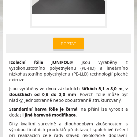
POPTAT
Izolační fólie JUNIFOL®
jsou vyráběny z
vysokohustotního polyethylenu (PE-HD) a lineárního
nízkohustotního polyethylenu (PE-LLD) technologií ploché
extruze.
Jsou vyráběny ve dvou základních
šířkách 5,1 a 8,0 m, v
tloušťkách od 0,6 do 3,0 mm
. Povrch fólie může být
hladký, jednostranně nebo oboustranně strukturovaný.
Standardní barva fólie je černá
, na přání lze vyrobit a
dodat
i jiné barevné modifikace.
Díky kvalitní surovině a dlouhodobým zkušenostem s
výrobou finálních produktů představují
spolehlivé řešení
při realizacích celé řady staveb (ekologické, dopravní,