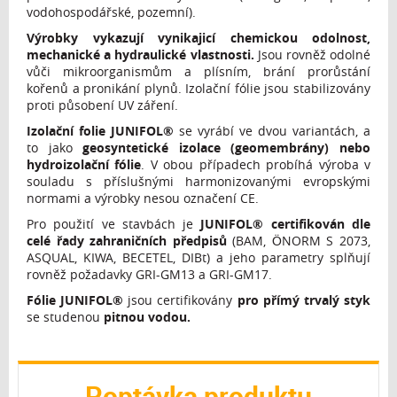
vodohospodářské, pozemní).
Výrobky vykazují vynikajicí chemickou odolnost,
mechanické a hydraulické vlastnosti.
Jsou rovněž odolné
vůči mikroorganismům a plísním, brání prorůstání
kořenů a pronikání plynů. Izolační fólie jsou stabilizovány
proti působení UV záření.
Izolační folie JUNIFOL®
se vyrábí ve dvou variantách, a
to jako
geosyntetické izolace (geomembrány) nebo
hydroizolační fólie
. V obou případech probíhá výroba v
souladu s příslušnými harmonizovanými evropskými
normami a výrobky nesou označení CE.
Pro použití ve stavbách je
JUNIFOL® certifikován dle
celé řady zahraničních předpisů
(BAM, ÖNORM S 2073,
ASQUAL, KIWA, BECETEL, DIBt) a jeho parametry splňují
rovněž požadavky GRI-GM13 a GRI-GM17.
Fólie JUNIFOL®
jsou certifikovány
pro přímý trvalý styk
se studenou
pitnou vodou.
Poptávka produktu