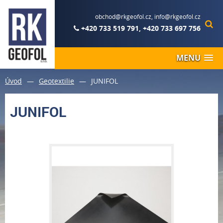
obchod@rkgeofol.cz
,
info@rkgeofol.cz
+420 733 519 791
,
+420 733 697 756
MENU
Úvod
—
Geotextilie
—
JUNIFOL
JUNIFOL