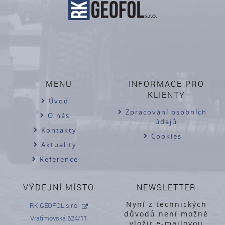
MENU
INFORMACE PRO
KLIENTY
Úvod
Zpracování osobních
O nás
údajů
Kontakty
Cookies
Aktuality
Reference
VÝDEJNÍ MÍSTO
NEWSLETTER
Nyní z technických
RK GEOFOL s.r.o.
důvodů není možné
Vratimovská 624/11
vložit e-mailovou