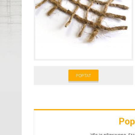
POPTAT
Pop
Vše je připraveno. St