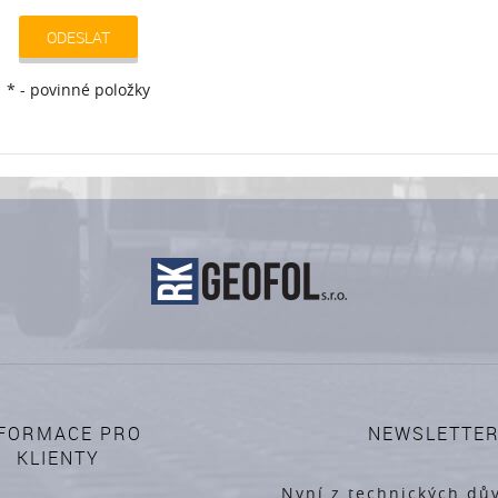
ODESLAT
* - povinné položky
FORMACE PRO
NEWSLETTE
KLIENTY
Nyní z technických dů