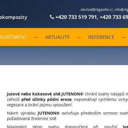
obchod@rkgeofol.cz
,
info@rkg
+420 733 519 791
,
+420 733 6
eokompozity
 SORTIMENT
AKTUALITY
REFERENCE
Jutové nebo kokosové sítě JUTENON®
chrání svahy násypů 
zářezů
před účinky půdní eroze
, napomáhají rychlému uchy
vegetace a brání jejímu vysoušení.
Návrh výrobku
JUTENON®
ovlivňuje především strmost sva
požadovaná životnost sítě.
Maximální sklon svahu doporučený při použití
ju