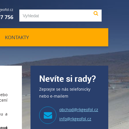
eofol.cz
97 756
KONTAKTY
Nevíte si rady?
Zeptejte se nás telefonicky
nebo
nebo e-mailem
cení
obchod@rkgeofol.cz
hu a
info@rkgeofol.cz
tové