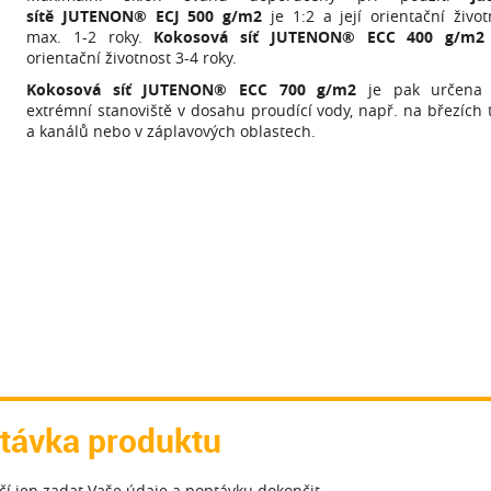
sítě JUTENON® ECJ 500 g/m2
je 1:2 a její orientační život
max. 1-2 roky.
Kokosová síť JUTENON® ECC 400 g/m2
orientační životnost 3-4 roky.
Kokosová síť JUTENON® ECC 700 g/m2
je pak určena 
extrémní stanoviště v dosahu proudící vody, např. na březích 
a kanálů nebo v záplavových oblastech.
távka produktu
ačí jen zadat Vaše údaje a poptávku dokončit.