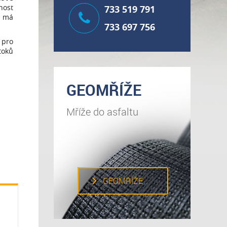
nost
733 519 791
má
733 697 756
pro
toků
GEOMŘÍŽE
Mříže do asfaltu
GEOMŘÍŽE