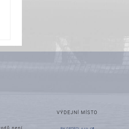
R
VÝDEJNÍ MÍSTO
vodů není
RK GEOFOL s.r.o.