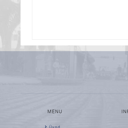
MENU
IN
Úvod