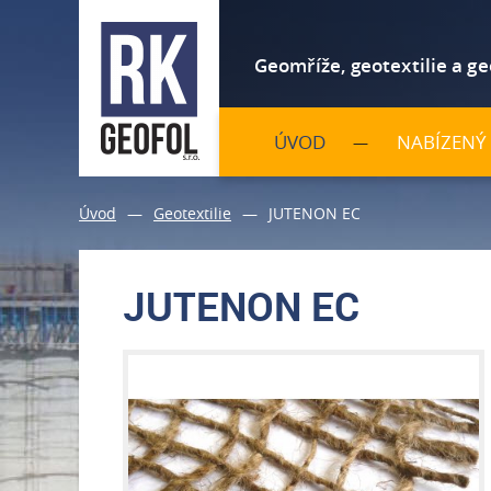
Geomříže, geotextilie a g
ÚVOD
NABÍZENÝ
Úvod
—
Geotextilie
—
JUTENON EC
JUTENON EC